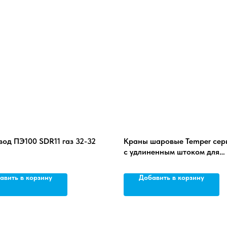
од ПЭ100 SDR11 газ 32-32
Краны шаровые Temper сер
)
с удлиненным штоком для
бесканальной прокладки с
изоляцией весьма усиленно
авить в корзину
Добавить в корзину
«Protegol»