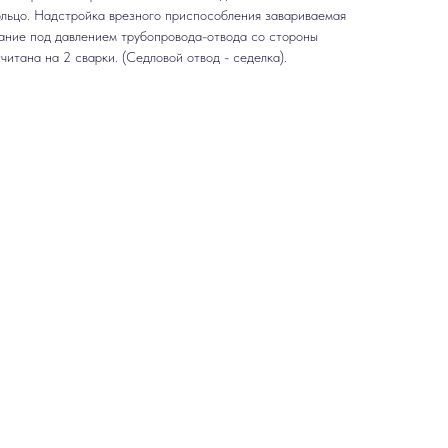
ольцо. Надстройка врезного приспособления завариваемая
ание под давлением трубопровода-отвода со стороны
итана на 2 сварки. (Седловой отвод - седелка).