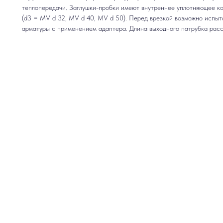
теплопередачи. Заглушки-пробки имеют внутреннее уплотняющее к
(d3 = MV d 32, MV d 40, MV d 50). Перед врезкой возможно испыт
арматуры с применением адаптера. Длина выходного патрубка рассч