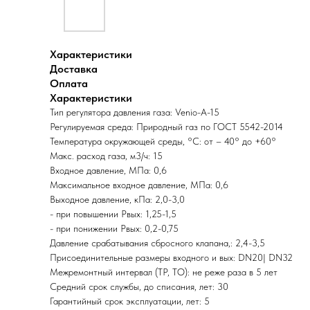
Характеристики
Доставка
Оплата
Характеристики
Тип регулятора давления газа: Venio-A-15
Регулируемая среда: Природный газ по ГОСТ 5542-2014
Температура окружающей среды, °C: от – 40° до +60°
Макс. расход газа, м3/ч: 15
Входное давление, МПа: 0,6
Максимальное входное давление, МПа: 0,6
Выходное давление, кПа: 2,0-3,0
- при повышении Рвых: 1,25-1,5
- при понижении Рвых: 0,2-0,75
Давление срабатывания сбросного клапана,: 2,4-3,5
Присоединительные размеры входного и вых: DN20| DN32
Межремонтный интервал (ТР, ТО): не реже раза в 5 лет
Средний срок службы, до списания, лет: 30
Гарантийный срок эксплуатации, лет: 5