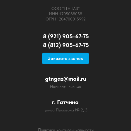
ООО "ГТН ГАЗ"
ИНН 4705088058
ОГРН 1204700015992
8 (921) 905-67-75
8 (812) 905-67-75
Заказать звонок
gtngaz@mail.ru
Написать письмо
г. Гатчина
улица Промзона № 2, 3
Политика конфиденциальности