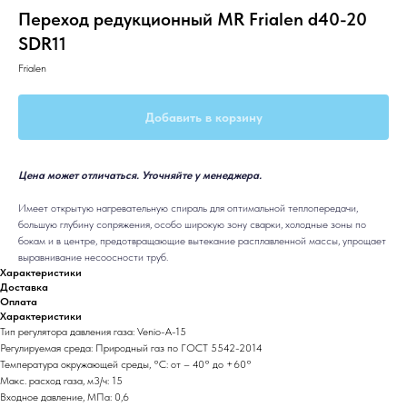
Переход редукционный MR Frialen d40-20
SDR11
Frialen
Добавить в корзину
Цена может отличаться. Уточняйте у менеджера.
Имеет открытую нагревательную спираль для оптимальной теплопередачи,
большую глубину сопряжения, особо широкую зону сварки, холодные зоны по
бокам и в центре, предотвращающие вытекание расплавленной массы, упрощает
выравнивание несоосности труб.
Характеристики
Доставка
Оплата
Характеристики
Тип регулятора давления газа: Venio-A-15
Регулируемая среда: Природный газ по ГОСТ 5542-2014
Температура окружающей среды, °C: от – 40° до +60°
Макс. расход газа, м3/ч: 15
Входное давление, МПа: 0,6