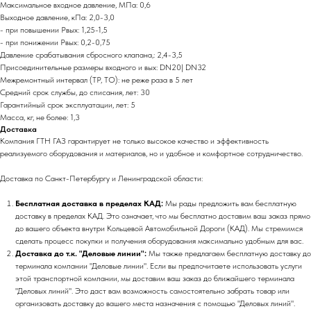
Максимальное входное давление, МПа: 0,6
Выходное давление, кПа: 2,0-3,0
- при повышении Рвых: 1,25-1,5
- при понижении Рвых: 0,2-0,75
Давление срабатывания сбросного клапана,: 2,4-3,5
Присоединительные размеры входного и вых: DN20| DN32
Межремонтный интервал (ТР, ТО): не реже раза в 5 лет
Средний срок службы, до списания, лет: 30
Гарантийный срок эксплуатации, лет: 5
Масса, кг, не более: 1,3
Доставка
Компания ГТН ГАЗ гарантирует не только высокое качество и эффективность
реализуемого оборудования и материалов, но и удобное и комфортное сотрудничество.
Доставка по Санкт-Петербургу и Ленинградской области:
Бесплатная доставка в пределах КАД:
Мы рады предложить вам бесплатную
доставку в пределах КАД. Это означает, что мы бесплатно доставим ваш заказ прямо
до вашего объекта внутри Кольцевой Автомобильной Дороги (КАД). Мы стремимся
сделать процесс покупки и получения оборудования максимально удобным для вас.
Доставка до т.к. "Деловые линии":
Мы также предлагаем бесплатную доставку до
терминала компании "Деловые линии". Если вы предпочитаете использовать услуги
этой транспортной компании, мы доставим ваш заказ до ближайшего терминала
"Деловых линий". Это даст вам возможность самостоятельно забрать товар или
организовать доставку до вашего места назначения с помощью "Деловых линий".