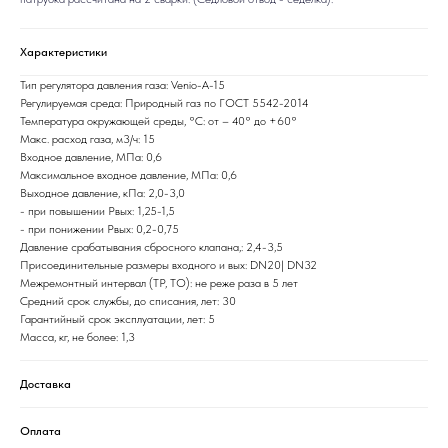
Характеристики
Тип регулятора давления газа: Venio-A-15
Регулируемая среда: Природный газ по ГОСТ 5542-2014
Температура окружающей среды, °C: от – 40° до +60°
Макс. расход газа, м3/ч: 15
Входное давление, МПа: 0,6
Максимальное входное давление, МПа: 0,6
Выходное давление, кПа: 2,0-3,0
- при повышении Рвых: 1,25-1,5
- при понижении Рвых: 0,2-0,75
Давление срабатывания сбросного клапана,: 2,4-3,5
Присоединительные размеры входного и вых: DN20| DN32
Межремонтный интервал (ТР, ТО): не реже раза в 5 лет
Средний срок службы, до списания, лет: 30
Гарантийный срок эксплуатации, лет: 5
Масса, кг, не более: 1,3
Доставка
Оплата