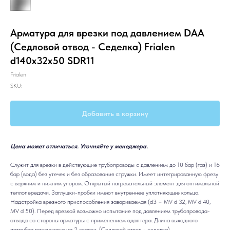
Арматура для врезки под давлением DAA
(Седловой отвод - Седелка) Frialen
d140x32x50 SDR11
Frialen
SKU:
Добавить в корзину
Цена может отличаться. Уточняйте у менеджера.
Служит для врезки в действующие трубопроводы с давлением до 10 бар (газ) и 16
бар (вода) без утечек и без образования стружки. Имеет интегрированную фрезу
с верхним и нижним упором. Открытый нагревательный элемент для оптимальной
теплопередачи. Заглушки-пробки имеют внутреннее уплотняющее кольцо.
Надстройка врезного приспособления завариваемая (d3 = MV d 32, MV d 40,
MV d 50). Перед врезкой возможно испытание под давлением трубопровода-
отвода со стороны арматуры с применением адаптера. Длина выходного
патрубка рассчитана на 2 сварки. (Седловой отвод - седелка).