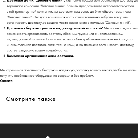
Доставка до т.к. "Деловые линии":
Мы также предлагаем бесплатную доставку до
терминала компании "Деловые линии". Если вы предпочитаете использовать услуги
этой транспортной компании, мы доставим ваш заказ до ближайшего терминала
"Деловых линий". Это даст вам возможность самостоятельно забрать товар или
организовать доставку до вашего места назначения с помощью "Деловых линий".
Доставка сборным грузом и индивидуальной машиной:
Мы также предлагаем
возможность организовать доставку сборным грузом или с использованием
индивидуальной машины. Если у вас есть особые требования или вам необходима
индивидуальная доставка, свяжитесь с нами, и мы поможем организовать доставку,
соответствующую вашим потребностям.
Возможна организация авиа доставки.
Мы стремимся обеспечить быструю и надежную доставку вашего заказа, чтобы вы могли
получить необходимое оборудование вовремя и без проблем.
Оплата
Смотрите также