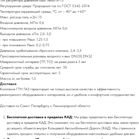
Тип регулятора давления газа: Venio-A-15
Регулируемая среда: Природный газ по ГОСТ 5542-2014
Температура окружающей среды, °C: от – 40° до +60°
Макс. расход газа, м3/ч: 15
Входное давление, МПа: 0,6
Максимальное входное давление, МПа: 0,6
Выходное давление, кПа: 2,0-3,0
- при повышении Рвых: 1,25-1,5
- при понижении Рвых: 0,2-0,75
Давление срабатывания сбросного клапана,: 2,4-3,5
Присоединительные размеры входного и вых: DN20| DN32
Межремонтный интервал (ТР, ТО): не реже раза в 5 лет
Средний срок службы, до списания, лет: 30
Гарантийный срок эксплуатации, лет: 5
Масса, кг, не более: 1,3
Доставка
Компания ГТН ГАЗ гарантирует не только высокое качество и эффективность
реализуемого оборудования и материалов, но и удобное и комфортное сотрудничество.
Доставка по Санкт-Петербургу и Ленинградской области:
Бесплатная доставка в пределах КАД:
Мы рады предложить вам бесплатную
доставку в пределах КАД. Это означает, что мы бесплатно доставим ваш заказ прямо
до вашего объекта внутри Кольцевой Автомобильной Дороги (КАД). Мы стремимся
сделать процесс покупки и получения оборудования максимально удобным для вас.