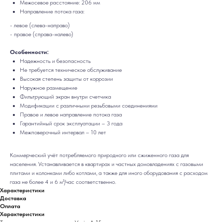
Межосевое расстояние: 206 мм
Направление потока газа:
- левое (слева-направо)
- правое (справа-налево)
Особенности:
Надежность и безопасность
Не требуется техническое обслуживание
Высокая степень защиты от коррозии
Наружное размещение
Фильтрующий экран внутри счетчика
Модификации с различными резьбовыми соединениями
Правое и левое направление потока газа
Гарантийный срок эксплуатации – 3 года
Межповерочный интервал – 10 лет
Коммерческий учёт потребляемого природного или сжиженного газа для
населения. Устанавливается в квартирах и частных домовладениях с газовыми
плитами и колонками либо котлами, а также для иного оборудования с расходом
газа не более 4 и 6 м³/час соответственно.
Характеристики
Доставка
Оплата
Характеристики