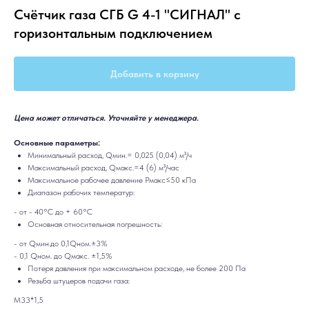
Счётчик газа СГБ G 4-1 "СИГНАЛ" с
горизонтальным подключением
Добавить в корзину
Цена может отличаться. Уточняйте у менеджера.
Основные параметры:
Минимальный расход, Qмин.= 0,025 (0,04) м³/ч
Максимальный расход, Qмакс.=4 (6) м³/час
Максимальное рабочее давление Рмакс≤50 кПа
Диапазон рабочих температур:
- от - 40°С до + 60°С
Основная относительная погрешность:
- от Qмин.до 0,1Qном.±3%
- 0,1 Qном. до Qмакс. ±1,5%
Потеря давления при максимальном расходе, не более 200 Па
Резьба штуцеров подачи газа:
М33*1,5