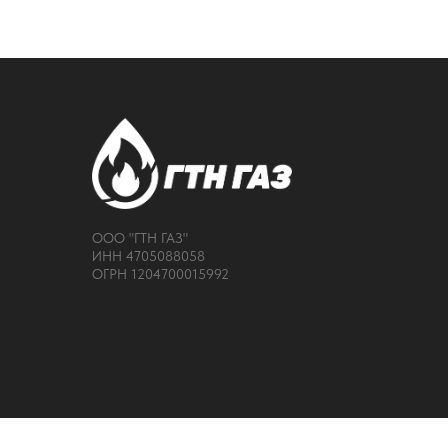
ООО "ГТН ГАЗ"
ИНН 4705088058
ОГРН 1204700015992