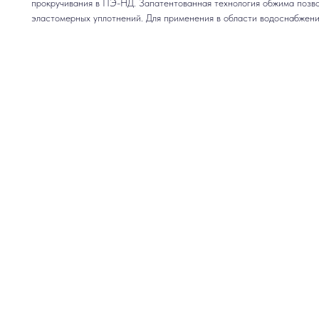
прокручивания в ПЭ-НД. Запатентованная технология обжима позво
эластомерных уплотнений. Для применения в области водоснабжени