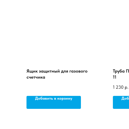
Ящик защитный для газового
Труба П
счетчика
11
1 230
р.
Добавить в корзину
Доб