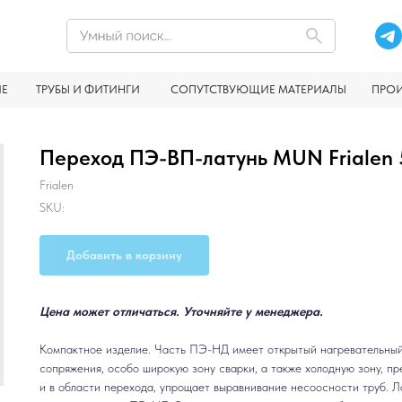
ИЕ
ТРУБЫ И ФИТИНГИ
СОПУТСТВУЮЩИЕ МАТЕРИАЛЫ
ПРО
Переход ПЭ-ВП-латунь MUN Frialen 50
Frialen
SKU:
Добавить в корзину
Цена может отличаться. Уточняйте у менеджера.
Компактное изделие. Часть ПЭ-НД имеет открытый нагревательный
сопряжения, особо широкую зону сварки, а также холодную зону, 
и в области перехoда, упрощает выравнивание несоосности труб. Л