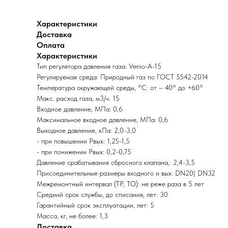
Характеристики
Доставка
Оплата
Характеристики
Тип регулятора давления газа: Venio-A-15
Регулируемая среда: Природный газ по ГОСТ 5542-2014
Температура окружающей среды, °C: от – 40° до +60°
Макс. расход газа, м3/ч: 15
Входное давление, МПа: 0,6
Максимальное входное давление, МПа: 0,6
Выходное давление, кПа: 2,0-3,0
- при повышении Рвых: 1,25-1,5
- при понижении Рвых: 0,2-0,75
Давление срабатывания сбросного клапана,: 2,4-3,5
Присоединительные размеры входного и вых: DN20| DN32
Межремонтный интервал (ТР, ТО): не реже раза в 5 лет
Средний срок службы, до списания, лет: 30
Гарантийный срок эксплуатации, лет: 5
Масса, кг, не более: 1,3
Доставка