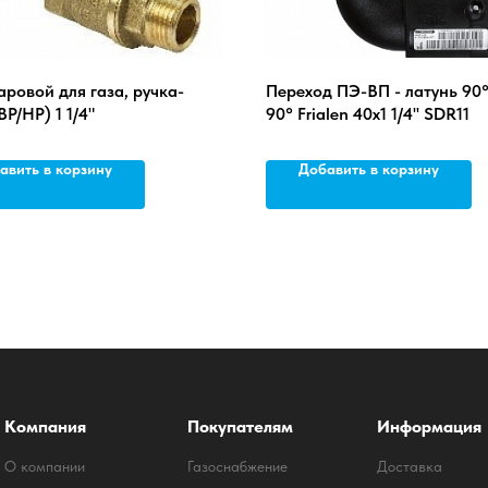
ровой для газа, ручка-
Переход ПЭ-ВП - латунь 9
ВР/НР) 1 1/4"
90° Frialen 40x1 1/4'' SDR11
авить в корзину
Добавить в корзину
Компания
Покупателям
Информация
О компании
Газоснабжение
Доставка