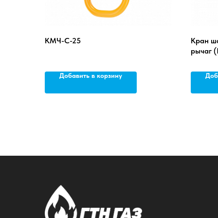
КМЧ-С-25
Кран ша
рычаг (
Добавить в корзину
Доб