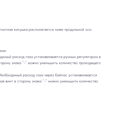
гнитная катушка располагается ниже продольной оси
еме:
одимый расход газа устанавливается ручным регулятором в
торону знака ”-” можно уменьшить количество проходящего
 Необходимый расход газа через байпас устанавливается
ая винт в сторону знака ”-” можно уменьшить количество