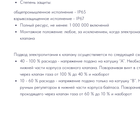
Степень защиты:
общепромышленное исполнение - IP65
взрывозащищенное исполнение - IP67
Полный ресурс, не менее: 1 000 000 включений
Монтажное положение: любое, за исключением, когда электрома
клапана
Подвод электропитания к клапану осуществляется по следующей сх
40 - 100 % расхода - напряжение подано на катушку “А”. Необх
нижней части корпуса основного клапана. Поворачивая винт в с
через клапан газа от 100 % до 40 % и наоборот
10 - 60 % расхода - напряжение подано только на катушку “В”.
ручным регулятором в нижней части корпуса байпаса. Поворачив
проходящего через клапан газа от 60 % до 10 % и наоборот