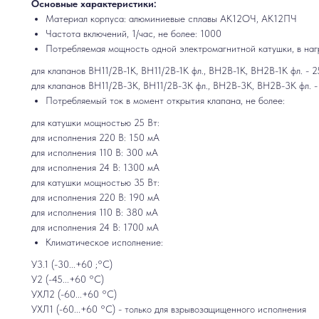
Основные характеристики:
Материал корпуса: алюминиевые сплавы АК12ОЧ, АК12ПЧ
Частота включений, 1/час, не более: 1000
Потребляемая мощность одной электромагнитной катушки, в нагр
для клапанов ВН11/2В-1К, ВН11/2В-1К фл., ВН2В-1К, ВН2В-1К фл. - 2
для клапанов ВН11/2В-3К, ВН11/2В-3К фл., ВН2В-3К, ВН2В-3К фл. -
Потребляемый ток в момент открытия клапана, не более:
для катушки мощностью 25 Вт:
для исполнения 220 В: 150 мА
для исполнения 110 В: 300 мА
для исполнения 24 В: 1300 мА
для катушки мощностью 35 Вт:
для исполнения 220 В: 190 мА
для исполнения 110 В: 380 мА
для исполнения 24 В: 1700 мА
Климатическое исполнение:
У3.1 (-30...+60 ;°С)
У2 (-45...+60 °С)
УХЛ2 (-60...+60 °С)
УХЛ1 (-60...+60 °С) - только для взрывозащищенного исполнения