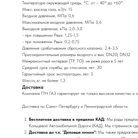
Температура окружающей среды, °C: от – 40° до +60°
Макс. расход газа, м3/ч: 15
Входное давление, МПа: 0,6
Максимальное входное давление, МПа: 0,6
Выходное давление, кПа: 2,0-3,0
- при повышении Рвых: 1,25-1,5
- при понижении Рвых: 0,2-0,75
Давление срабатывания сбросного клапана,: 2,4-3,5
Присоединительные размеры входного и вых: DN20| DN32
Межремонтный интервал (ТР, ТО): не реже раза в 5 лет
Средний срок службы, до списания, лет: 30
Гарантийный срок эксплуатации, лет: 5
Масса, кг, не более: 1,3
Доставка
Компания ГТН ГАЗ гарантирует не только высокое качество и 
Доставка по Санкт-Петербургу и Ленинградской области:
Бесплатная доставка в пределах КАД:
Мы рады предложи
Кольцевой Автомобильной Дороги (КАД). Мы стремимся сде
Доставка до т.к. "Деловые линии":
Мы также предлагаем 