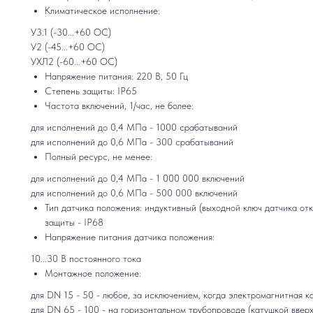
Климатическое исполнение:
У3.1 (-30...+60 ОС)
У2 (-45...+60 ОС)
УХЛ2 (-60...+60 ОС)
Напряжение питания: 220 В, 50 Гц
Степень защиты: IP65
Частота включений, 1/час, не более:
для исполнений до 0,4 МПа - 1000 срабатываний
для исполнений до 0,6 МПа - 300 срабатываний
Полный ресурс, не менее:
для исполнений до 0,4 МПа - 1 000 000 включений
для исполнений до 0,6 МПа - 500 000 включений
Тип датчика положения: индуктивный (выходной ключ датчика от
защиты - IP68
Напряжение питания датчика положения:
10...30 В постоянного тока
Монтажное положение:
для DN 15 - 50 - любое, за исключением, когда электромагнитная 
для DN 65 - 100 - на горизонтальном трубопроводе (катушкой ввер