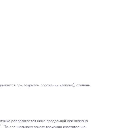
крывается при закрытом положении клапана), степень
катушка располагается ниже продольной оси клапана
х). По специальному заказу возможно изготовление