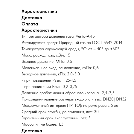
Характеристики
Доставка
Оплата
Характеристики
Тип регулятора давления газа: Venio-A-15
Регулируемая среда: Природный газ по ГОСТ 5542-2014
Температура окружающей среды, °C: от – 40° до +60°
Макс. расход газа, м3/ч: 15
Входное давление, МПа: 0,6
Максимальное входное давление, МПа: 0,6
Выходное давление, кПа: 2,0-3,0
- при повышении Рвых: 1,25-1,5
- при понижении Рвых: 0,2-0,75
Давление срабатывания сбросного клапана,: 2,4-3,5
Присоединительные размеры входного и вых: DN20| DN32
Межремонтный интервал (ТР, ТО): не реже раза в 5 лет
Средний срок службы, до списания, лет: 30
Гарантийный срок эксплуатации, лет: 5
Масса, кг, не более: 1,3
Доставка