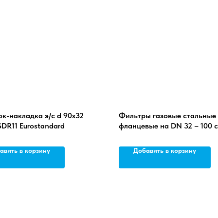
к-накладка э/с d 90х32
Фильтры газовые стальные
DR11 Eurostandard
фланцевые на DN 32 – 100 
электрического типа
авить в корзину
Добавить в корзину