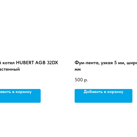
й котел HUBERT AGB 32DX
Фум-лента, узкая 5 мм, шир
настенный
мм
500
р.
авить в корзину
Добавить в корзину