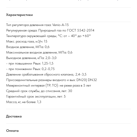
Характеристики
Тип регулятора давления газа: Venio-A-15
Регулируемая среда: Природный газ по ГОСТ 5542-2014
Температура окружающей среды, °C: от – 40° до +60°
Макс. расход газа, м3/ч: 15
Входное давление, МПа: 0,6
Максимальное входное давление, МПа: 0,6
Выходное давление, кПа: 2,0-3,0
- при повышении Рвых: 1,25-1,5
- при понижении Рвых: 0,2-0,75
Давление срабатывания сбросного клапана,: 2,4-3,5
Присоединительные размеры входного и вых: DN20| DN32
Межремонтный интервал (ТР, ТО): не реже раза в 5 лет
Средний срок службы, до списания, лет: 30
Гарантийный срок эксплуатации, лет: 5
Масса, кг, не более: 1,3
Доставка
Оплата