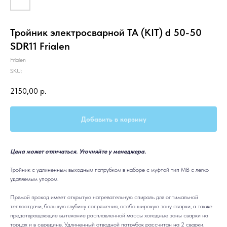
Тройник электросварной TA (KIT) d 50-50
SDR11 Frialen
Frialen
SKU:
2150,00
р.
Добавить в корзину
Цена может отличаться. Уточняйте у менеджера.
Тройник с удлиненным выходным патрубком в наборе с муфтой тип МВ с легко
удаляемым упором.
Прямой проход имеет открытую нагревательную спираль для оптимальной
теплоотдачи, большую глубину сопряжения, особо широкую зону сварки, а также
предотвращающие вытекание расплавленной массы холодные зоны сварки на
торцах и в середине. Удлиненный отводной патрубок рассчитан на 2 сварки.