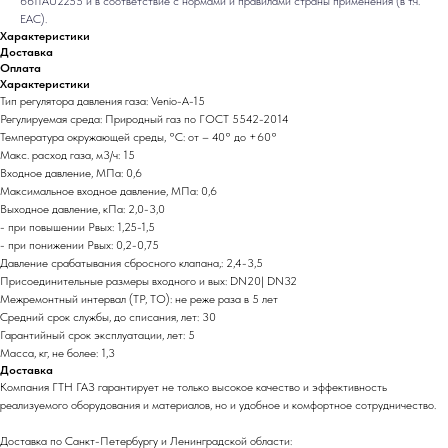
6611AU2255 и в соответствие с нормами и правилами страны применения (в т.ч.
ЕАС).
Характеристики
Доставка
Оплата
Характеристики
Тип регулятора давления газа: Venio-A-15
Регулируемая среда: Природный газ по ГОСТ 5542-2014
Температура окружающей среды, °C: от – 40° до +60°
Макс. расход газа, м3/ч: 15
Входное давление, МПа: 0,6
Максимальное входное давление, МПа: 0,6
Выходное давление, кПа: 2,0-3,0
- при повышении Рвых: 1,25-1,5
- при понижении Рвых: 0,2-0,75
Давление срабатывания сбросного клапана,: 2,4-3,5
Присоединительные размеры входного и вых: DN20| DN32
Межремонтный интервал (ТР, ТО): не реже раза в 5 лет
Средний срок службы, до списания, лет: 30
Гарантийный срок эксплуатации, лет: 5
Масса, кг, не более: 1,3
Доставка
Компания ГТН ГАЗ гарантирует не только высокое качество и эффективность
реализуемого оборудования и материалов, но и удобное и комфортное сотрудничество.
Доставка по Санкт-Петербургу и Ленинградской области: