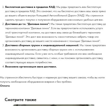
Бесплатная доставка в пределах КАД:
Мы рады предложить вам бесплатную
доставку в пределах КАД. Это означает, что мы бесплатно доставим ваш заказ прямо
до вашего объекта внутри Кольцевой Автомобильной Дороги (КАД). Мы стремимся
сделать процесс покупки и получения оборудования максимально удобным для вас.
Доставка до т.к. "Деловые линии":
Мы также предлагаем бесплатную доставку до
терминала компании "Деловые линии". Если вы предпочитаете использовать услуги
этой транспортной компании, мы доставим ваш заказ до ближайшего терминала
"Деловых линий". Это даст вам возможность самостоятельно забрать товар или
организовать доставку до вашего места назначения с помощью "Деловых линий".
Доставка сборным грузом и индивидуальной машиной:
Мы также предлагаем
возможность организовать доставку сборным грузом или с использованием
индивидуальной машины. Если у вас есть особые требования или вам необходима
индивидуальная доставка, свяжитесь с нами, и мы поможем организовать доставку,
соответствующую вашим потребностям.
Возможна организация авиа доставки.
Мы стремимся обеспечить быструю и надежную доставку вашего заказа, чтобы вы могли
получить необходимое оборудование вовремя и без проблем.
Оплата
Смотрите также