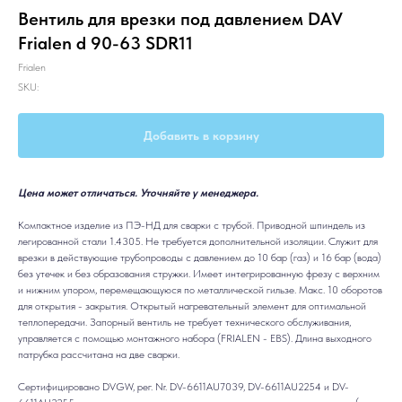
Вентиль для врезки под давлением DAV
Frialen d 90-63 SDR11
Frialen
SKU:
Добавить в корзину
Цена может отличаться. Уточняйте у менеджера.
Компактное изделие из ПЭ-НД для сварки с трубой. Приводной шпиндель из
легированной стали 1.4305. Не требуется дополнительной изоляции. Служит для
врезки в действующие трубопроводы с давлением до 10 бар (газ) и 16 бар (вода)
без утечек и без образования стружки. Имеет интегрированную фрезу с верхним
и нижним упором, перемещающуюся по металлической гильзе. Макс. 10 оборотов
для открытия - закрытия. Открытый нагревательный элемент для оптимальной
теплопередачи. Запорный вентиль не требует технического обслуживания,
управляется с помощью монтажного набора (FRIALEN - EBS). Длина выходного
патрубка рассчитана на две сварки.
Сертифицировано DVGW, рег. Nr. DV-6611AU7039, DV-6611AU2254 и DV-