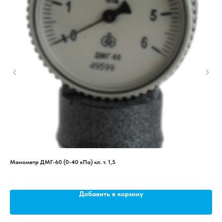
 с
Манометр ДМГ-60 (0-40 кПа) кл. т. 1,5
Газ
Добавить в корзину