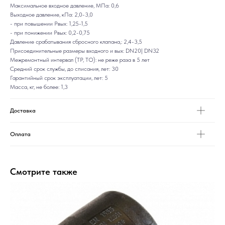
Максимальное входное давление, МПа: 0,6
Выходное давление, кПа: 2,0-3,0
- при повышении Рвых: 1,25-1,5
- при понижении Рвых: 0,2-0,75
Давление срабатывания сбросного клапана,: 2,4-3,5
Присоединительные размеры входного и вых: DN20| DN32
Межремонтный интервал (ТР, ТО): не реже раза в 5 лет
Средний срок службы, до списания, лет: 30
Гарантийный срок эксплуатации, лет: 5
Масса, кг, не более: 1,3
Доставка
Оплата
Смотрите также