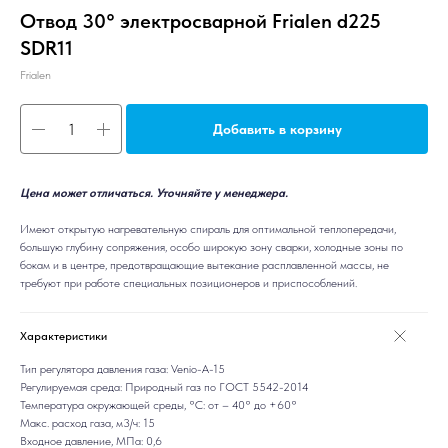
Отвод 30° электросварной Frialen d225
SDR11
Frialen
Добавить в корзину
Цена может отличаться. Уточняйте у менеджера.
Имеют открытую нагревательную спираль для оптимальной теплопередачи,
большую глубину сопряжения, особо широкую зону сварки, холодные зоны по
бокам и в центре, предотвращающие вытекание расплавленной массы, не
требуют при рабoте специальных позиционеров и приспособлений.
Характеристики
Тип регулятора давления газа: Venio-A-15
Регулируемая среда: Природный газ по ГОСТ 5542-2014
Температура окружающей среды, °C: от – 40° до +60°
Макс. расход газа, м3/ч: 15
Входное давление, МПа: 0,6