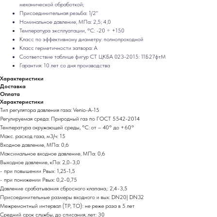
механической обработкой;
Присоединительная резьба: 1/2"
Номинальное давление, МПа: 2,5; 4,0
Температура эксплуатации, °С: -20 ÷ +150
Класс по эффективному диаметру: полнопроходной
Класс герметичности затвора: А
Соответствие таблице фигур СТ ЦКБА 023-2015: 11Б27фтМ
Гарантия: 10 лет со дня производства
Характеристики
Доставка
Оплата
Характеристики
Тип регулятора давления газа: Venio-A-15
Регулируемая среда: Природный газ по ГОСТ 5542-2014
Температура окружающей среды, °C: от – 40° до +60°
Макс. расход газа, м3/ч: 15
Входное давление, МПа: 0,6
Максимальное входное давление, МПа: 0,6
Выходное давление, кПа: 2,0-3,0
- при повышении Рвых: 1,25-1,5
- при понижении Рвых: 0,2-0,75
Давление срабатывания сбросного клапана,: 2,4-3,5
Присоединительные размеры входного и вых: DN20| DN32
Межремонтный интервал (ТР, ТО): не реже раза в 5 лет
Средний срок службы, до списания, лет: 30