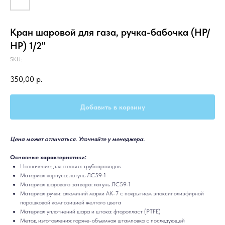
Кран шаровой для газа, ручка-бабочка (НР/
НР) 1/2"
SKU:
350,00
р.
Добавить в корзину
Цена может отличаться. Уточняйте у менеджера.
Основные характеристики:
Назначение: для газовых трубопроводов
Материал корпуса: латунь ЛС59-1
Материал шарового затвора: латунь ЛС59-1
Материал ручки: алюминий марки АК-7 с покрытием эпоксиполиэфирной
порошковой композицией желтого цвета
Материал уплотнений шара и штока: фторопласт (PTFE)
Метод изготовления: горяче-объемная штамповка с последующей