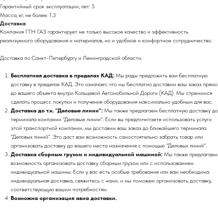
Гарантийный срок эксплуатации, лет: 5
Масса, кг, не более: 1,3
Доставка
Компания ГТН ГАЗ гарантирует не только высокое качество и эффективность
реализуемого оборудования и материалов, но и удобное и комфортное сотрудничество.
Доставка по Санкт-Петербургу и Ленинградской области:
Бесплатная доставка в пределах КАД:
Мы рады предложить вам бесплатную
доставку в пределах КАД. Это означает, что мы бесплатно доставим ваш заказ прямо
до вашего объекта внутри Кольцевой Автомобильной Дороги (КАД). Мы стремимся
сделать процесс покупки и получения оборудования максимально удобным для вас.
Доставка до т.к. "Деловые линии":
Мы также предлагаем бесплатную доставку до
терминала компании "Деловые линии". Если вы предпочитаете использовать услуги
этой транспортной компании, мы доставим ваш заказ до ближайшего терминала
"Деловых линий". Это даст вам возможность самостоятельно забрать товар или
организовать доставку до вашего места назначения с помощью "Деловых линий".
Доставка сборным грузом и индивидуальной машиной:
Мы также предлагаем
возможность организовать доставку сборным грузом или с использованием
индивидуальной машины. Если у вас есть особые требования или вам необходима
индивидуальная доставка, свяжитесь с нами, и мы поможем организовать доставку,
соответствующую вашим потребностям.
Возможна организация авиа доставки.