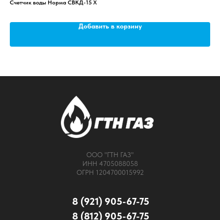
Счетчик воды Норма СВКД-15 Х
Пер
Добавить в корзину
ООО "ГТН ГАЗ"
ИНН 4705088058
ОГРН 1204700015992
8 (921) 905-67-75
8 (812) 905-67-75