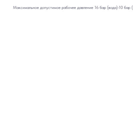
Максимальное допустимое рабочее давление 16 бар (вода)-10 бар (