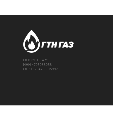
ООО "ГТН ГАЗ"
ИНН 4705088058
ОГРН 1204700015992