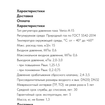
Характеристики
Доставка
Оплата
Характеристики
Тип регулятора давления газа: Venio-A-15
Регулируемая среда: Природный газ по ГОСТ 5542-2014
Температура окружающей среды, °C: от – 40° до +60°
Макс. расход газа, м3/ч: 15
Входное давление, МПа: 0,6
Максимальное входное давление, МПа: 0,6
Выходное давление, кПа: 2,0-3,0
- при повышении Рвых: 1,25-1,5
- при понижении Рвых: 0,2-0,75
Давление срабатывания сбросного клапана,: 2,4-3,5
Присоединительные размеры входного и вых: DN20| DN32
Межремонтный интервал (ТР, ТО): не реже раза в 5 лет
Средний срок службы, до списания, лет: 30
Гарантийный срок эксплуатации, лет: 5
Масса, кг, не более: 1,3
Доставка