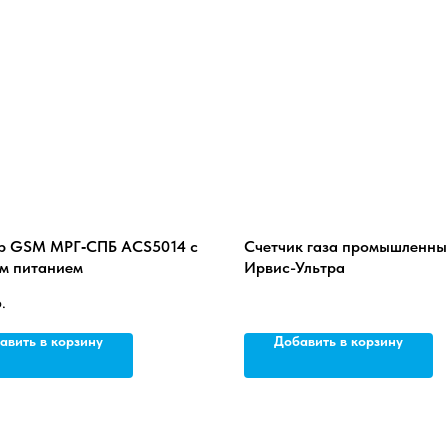
р GSM МРГ‐СПБ ACS5014 с
Счетчик газа промышленны
м питанием
Ирвис-Ультра
.
авить в корзину
Добавить в корзину