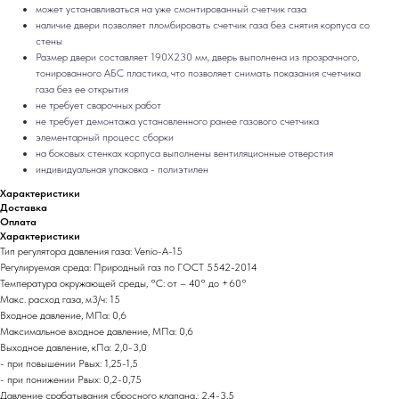
может устанавливаться на уже смонтированный счетчик газа
наличие двери позволяет пломбировать счетчик газа без снятия корпуса со
стены
Размер двери составляет 190Х230 мм, дверь выполнена из прозрачного,
тонированного АБС пластика, что позволяет снимать показания счетчика
газа без ее открытия
не требует сварочных работ
не требует демонтажа установленного ранее газового счетчика
элементарный процесс сборки
на боковых стенках корпуса выполнены вентиляционные отверстия
индивидуальная упаковка - полиэтилен
Характеристики
Доставка
Оплата
Характеристики
Тип регулятора давления газа: Venio-A-15
Регулируемая среда: Природный газ по ГОСТ 5542-2014
Температура окружающей среды, °C: от – 40° до +60°
Макс. расход газа, м3/ч: 15
Входное давление, МПа: 0,6
Максимальное входное давление, МПа: 0,6
Выходное давление, кПа: 2,0-3,0
- при повышении Рвых: 1,25-1,5
- при понижении Рвых: 0,2-0,75
Давление срабатывания сбросного клапана,: 2,4-3,5