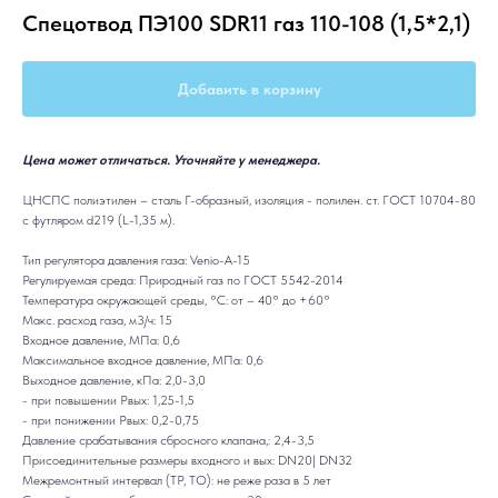
Спецотвод ПЭ100 SDR11 газ 110-108 (1,5*2,1)
Добавить в корзину
Цена может отличаться. Уточняйте у менеджера.
ЦНСПС полиэтилен – сталь Г-образный, изоляция - полилен. ст. ГОСТ 10704-80
с футляром d219 (L-1,35 м).
Тип регулятора давления газа: Venio-A-15
Регулируемая среда: Природный газ по ГОСТ 5542-2014
Температура окружающей среды, °C: от – 40° до +60°
Макс. расход газа, м3/ч: 15
Входное давление, МПа: 0,6
Максимальное входное давление, МПа: 0,6
Выходное давление, кПа: 2,0-3,0
- при повышении Рвых: 1,25-1,5
- при понижении Рвых: 0,2-0,75
Давление срабатывания сбросного клапана,: 2,4-3,5
Присоединительные размеры входного и вых: DN20| DN32
Межремонтный интервал (ТР, ТО): не реже раза в 5 лет