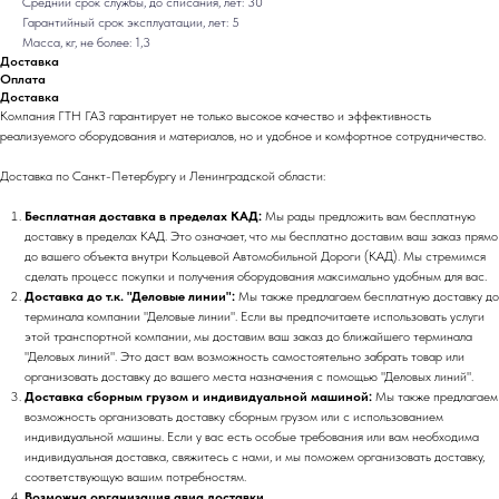
Средний срок службы, до списания, лет: 30
Гарантийный срок эксплуатации, лет: 5
Масса, кг, не более: 1,3
Доставка
Оплата
Доставка
Компания ГТН ГАЗ гарантирует не только высокое качество и эффективность
реализуемого оборудования и материалов, но и удобное и комфортное сотрудничество.
Доставка по Санкт-Петербургу и Ленинградской области:
Бесплатная доставка в пределах КАД:
Мы рады предложить вам бесплатную
доставку в пределах КАД. Это означает, что мы бесплатно доставим ваш заказ прямо
до вашего объекта внутри Кольцевой Автомобильной Дороги (КАД). Мы стремимся
сделать процесс покупки и получения оборудования максимально удобным для вас.
Доставка до т.к. "Деловые линии":
Мы также предлагаем бесплатную доставку до
терминала компании "Деловые линии". Если вы предпочитаете использовать услуги
этой транспортной компании, мы доставим ваш заказ до ближайшего терминала
"Деловых линий". Это даст вам возможность самостоятельно забрать товар или
организовать доставку до вашего места назначения с помощью "Деловых линий".
Доставка сборным грузом и индивидуальной машиной:
Мы также предлагаем
возможность организовать доставку сборным грузом или с использованием
индивидуальной машины. Если у вас есть особые требования или вам необходима
индивидуальная доставка, свяжитесь с нами, и мы поможем организовать доставку,
соответствующую вашим потребностям.
Возможна организация авиа доставки.