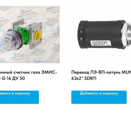
онный счетчик газа ЭМИС-
Переход ПЭ-ВП-латунь MUN 
 G 16 ДУ 50
63x2'' SDR11
авить в корзину
Добавить в корзину