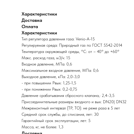
Характеристики
Доставка
Оплата
Характеристики
Тип регулятора давления газа: Venio-A-15
Регулируемая среда: Природный газ по ГОСТ 5542-2014
Температура окружающей среды, °C: от – 40° до +60°
Макс. расход газа, м3/ч: 15
Входное давление, МПа: 0,6
Максимальное входное давление, МПа: 0,6
Выходное давление, кПа: 2,0-3,0
- при повышении Рвых: 1,25-1,5
- при понижении Рвых: 0,2-0,75
Давление срабатывания сбросного клапана,: 2,4-3,5
Присоединительные размеры входного и вых: DN20| DN32
Межремонтный интервал (ТР, ТО): не реже раза в 5 лет
Средний срок службы, до списания, лет: 30
Гарантийный срок эксплуатации, лет: 5
Масса, кг, не более: 1,3
Доставка