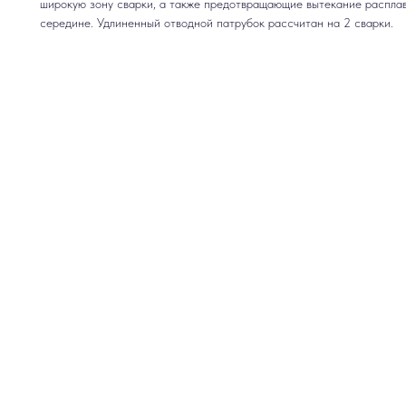
широкую зону сварки, а также предотвращающие вытекание расплав
середине. Удлиненный отводной патрубок рассчитан на 2 сварки.