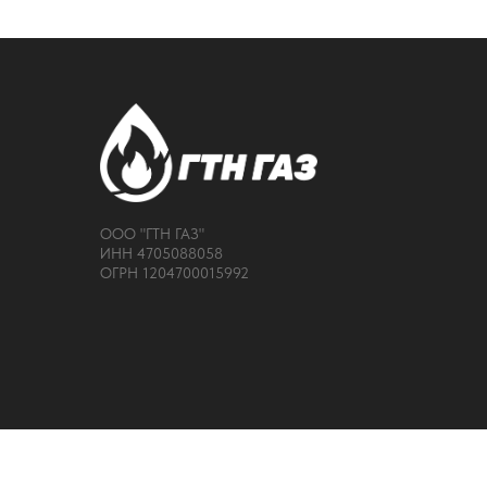
ООО "ГТН ГАЗ"
ИНН 4705088058
ОГРН 1204700015992