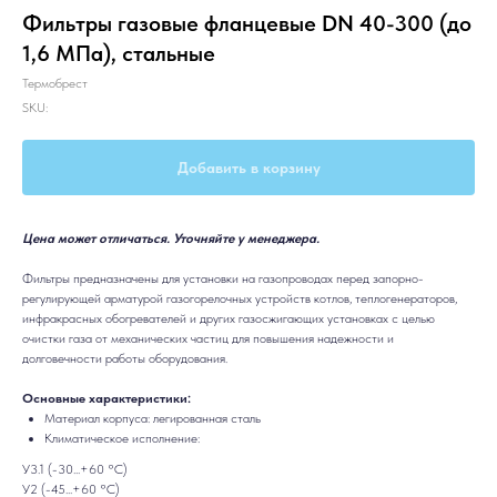
Фильтры газовые фланцевые DN 40-300 (до
1,6 МПа), стальные
Термобрест
SKU:
Добавить в корзину
Цена может отличаться. Уточняйте у менеджера.
Фильтры предназначены для установки на газопроводах перед запорно-
регулирующей арматурой газогорелочных устройств котлов, теплогенераторов,
инфракрасных обогревателей и других газосжигающих установках с целью
очистки газа от механических частиц для повышения надежности и
долговечности работы оборудования.
Основные характеристики:
Материал корпуса: легированная сталь
Климатическое исполнение:
У3.1 (-30...+60 °C)
У2 (-45...+60 °C)