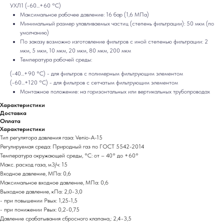
УХЛ1 (-60...+60 °C)
Максимальное рабочее давление: 16 бар (1,6 МПа)
Минимальный размер улавливаемых частиц (степень фильтрации): 50 мкм (по
умолчанию)
По заказу возможно изготовление фильтров с иной степенью фильтрации: 2
мкм, 5 мкм, 10 мкм, 20 мкм, 80 мкм, 200 мкм
Температура рабочей среды:
(-40...+90 °C) - для фильтров с полимерным фильтрующим элементом
(-60...+120 °C) - для фильтров с сетчатым фильтрующим элементом
Монтажное положение: на горизонтальных или вертикальных трубопроводах
Характеристики
Доставка
Оплата
Характеристики
Тип регулятора давления газа: Venio-A-15
Регулируемая среда: Природный газ по ГОСТ 5542-2014
Температура окружающей среды, °C: от – 40° до +60°
Макс. расход газа, м3/ч: 15
Входное давление, МПа: 0,6
Максимальное входное давление, МПа: 0,6
Выходное давление, кПа: 2,0-3,0
- при повышении Рвых: 1,25-1,5
- при понижении Рвых: 0,2-0,75
Давление срабатывания сбросного клапана,: 2,4-3,5