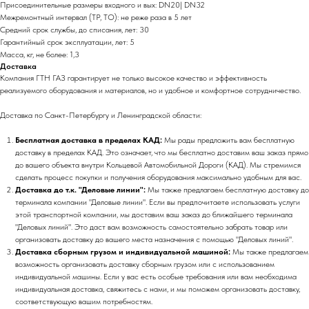
Присоединительные размеры входного и вых: DN20| DN32
Межремонтный интервал (ТР, ТО): не реже раза в 5 лет
Средний срок службы, до списания, лет: 30
Гарантийный срок эксплуатации, лет: 5
Масса, кг, не более: 1,3
Доставка
Компания ГТН ГАЗ гарантирует не только высокое качество и эффективность
реализуемого оборудования и материалов, но и удобное и комфортное сотрудничество.
Доставка по Санкт-Петербургу и Ленинградской области:
Бесплатная доставка в пределах КАД:
Мы рады предложить вам бесплатную
доставку в пределах КАД. Это означает, что мы бесплатно доставим ваш заказ прямо
до вашего объекта внутри Кольцевой Автомобильной Дороги (КАД). Мы стремимся
сделать процесс покупки и получения оборудования максимально удобным для вас.
Доставка до т.к. "Деловые линии":
Мы также предлагаем бесплатную доставку до
терминала компании "Деловые линии". Если вы предпочитаете использовать услуги
этой транспортной компании, мы доставим ваш заказ до ближайшего терминала
"Деловых линий". Это даст вам возможность самостоятельно забрать товар или
организовать доставку до вашего места назначения с помощью "Деловых линий".
Доставка сборным грузом и индивидуальной машиной:
Мы также предлагаем
возможность организовать доставку сборным грузом или с использованием
индивидуальной машины. Если у вас есть особые требования или вам необходима
индивидуальная доставка, свяжитесь с нами, и мы поможем организовать доставку,
соответствующую вашим потребностям.