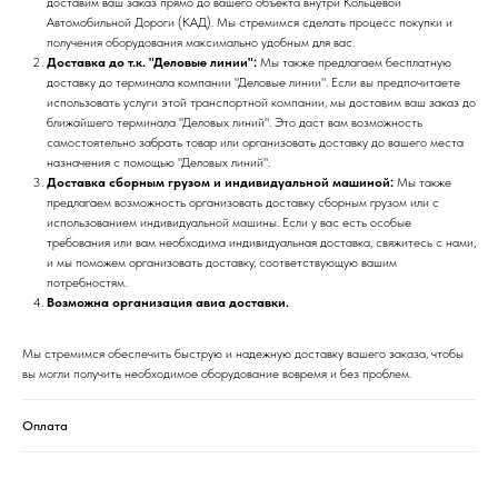
доставим ваш заказ прямо до вашего объекта внутри Кольцевой
Автомобильной Дороги (КАД). Мы стремимся сделать процесс покупки и
получения оборудования максимально удобным для вас.
Доставка до т.к. "Деловые линии":
Мы также предлагаем бесплатную
доставку до терминала компании "Деловые линии". Если вы предпочитаете
использовать услуги этой транспортной компании, мы доставим ваш заказ до
ближайшего терминала "Деловых линий". Это даст вам возможность
самостоятельно забрать товар или организовать доставку до вашего места
назначения с помощью "Деловых линий".
Доставка сборным грузом и индивидуальной машиной:
Мы также
предлагаем возможность организовать доставку сборным грузом или с
использованием индивидуальной машины. Если у вас есть особые
требования или вам необходима индивидуальная доставка, свяжитесь с нами,
и мы поможем организовать доставку, соответствующую вашим
потребностям.
Возможна организация авиа доставки.
Мы стремимся обеспечить быструю и надежную доставку вашего заказа, чтобы
вы могли получить необходимое оборудование вовремя и без проблем.
Оплата