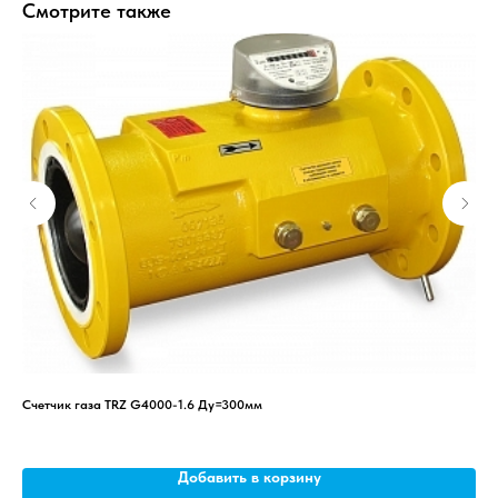
Смотрите также
Счетчик газа TRZ G4000-1.6 Ду=300мм
Кла
15-
Добавить в корзину