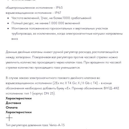
общепромышленное исполнение - IP65
взрывозащищенное исполнение - IP67
Частота включений, 1/час, не более:1000 срабатываний
Полный ресурс, не менее:1 000 000 включений
Монтажное положение:на горизонтальных и вертикальных участках
трубопровода, за исключением, когда электромагнитные катушки направлены
вниз
Данные двойные клапаны имеют ручной регулятор расхода, располагающийся
между затворами. Поворачивая вал регулятора против часовой стрелки можно
увеличить количество проходящего через клапан газа. При вращении по часовой
стрелке количество проходящего газа уменьшается.
В случае заказа электромагнитного газового двойного клапана во
взрывозащищенном исполнении (2Еx mc II T4 Gc X / II Gb c T4) - в конце
обозначения необходимо добавить букву «E». Пример обозначения: ВН1Д-4КЕ
исполнение: тип 1 (корпус DN 25).
Характеристики
Доставка
Оплата
Характеристики
Тип регулятора давления газа: Venio-A-15