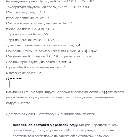
Регулируемая среда: Природный газ по ГОСТ 5542-2014
Температура окружающей среды, °C: от – 40° до +60°
Макс. расход газа, м3/ч: 15
Входное давление, МПа: 0,6
Максимальное входное давление, МПа: 0,6
Выходное давление, кПа: 2,0-3,0
- при повышении Рвых: 1,25-1,5
- при понижении Рвых: 0,2-0,75
Давление срабатывания сбросного клапана,: 2,4-3,5
Присоединительные размеры входного и вых: DN20| DN32
Межремонтный интервал (ТР, ТО): не реже раза в 5 лет
Средний срок службы, до списания, лет: 30
Гарантийный срок эксплуатации, лет: 5
Масса, кг, не более: 1,3
Доставка
Компания ГТН ГАЗ гарантирует не только высокое качество и эффективность
реализуемого оборудования и материалов, но и удобное и комфортное
сотрудничество.
Доставка по Санкт-Петербургу и Ленинградской области:
Бесплатная доставка в пределах КАД:
Мы рады предложить вам
бесплатную доставку в пределах КАД. Это означает, что мы бесплатно
доставим ваш заказ прямо до вашего объекта внутри Кольцевой