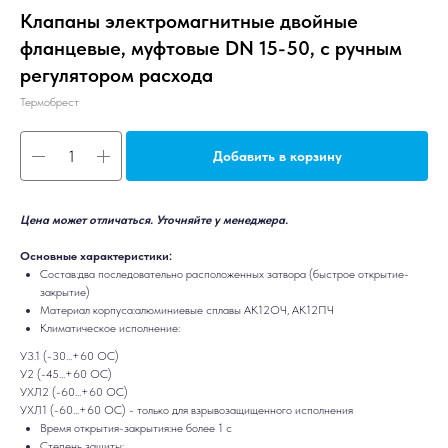
Клапаны электромагнитные двойные
фланцевые, муфтовые DN 15-50, с ручным
регулятором расхода
Термобрест
Добавить в корзину
Цена может отличаться. Уточняйте у менеджера.
Основные характеристики:
Состав:два последовательно расположенных затвора (быстрое открытие-
закрытие)
Материал корпуса:алюминиевые сплавы АК12ОЧ, АК12ПЧ
Климатическое исполнение:
У3.1 (-30...+60 ОС)
У2 (-45...+60 ОС)
УХЛ2 (-60...+60 ОС)
УХЛ1 (-60...+60 ОС) - только для взрывозащищенного исполнения
Время открытия-закрытия:не более 1 с
Степень защиты: