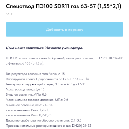
Спецотвод ПЭ100 SDR11 газ 63-57 (1,55*2,1)
SKU:
Добавить в корзину
Цена может отличаться. Уточняйте у менеджера.
ЦНСПС полиэтилен – сталь Г-образный, изоляция - полилен. ст. ГОСТ 10704-80
с футляром d 108 (L-1,3 м).
Тип регулятора давления газа: Venio-A-15
Регулируемая среда: Природный газ по ГОСТ 5542-2014
Температура окружающей среды, °C: от – 40° до +60°
Макс. расход газа, м3/ч: 15
Входное давление, МПа: 0,6
Максимальное входное давление, МПа: 0,6
Выходное давление, кПа: 2,0-3,0
- при повышении Рвых: 1,25-1,5
- при понижении Рвых: 0,2-0,75
Давление срабатывания сбросного клапана,: 2,4-3,5
Присоединительные размеры входного и вых: DN20| DN32