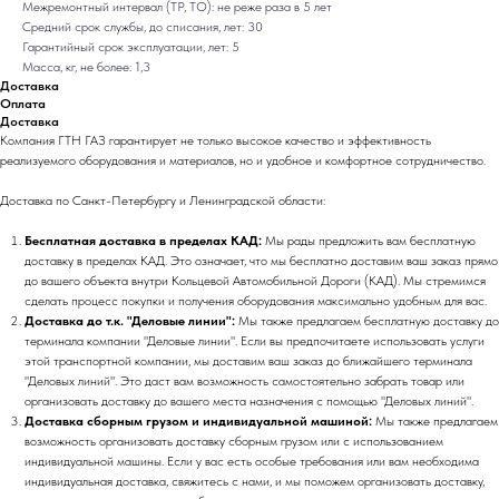
Межремонтный интервал (ТР, ТО): не реже раза в 5 лет
Средний срок службы, до списания, лет: 30
Гарантийный срок эксплуатации, лет: 5
Масса, кг, не более: 1,3
Доставка
Оплата
Доставка
Компания ГТН ГАЗ гарантирует не только высокое качество и эффективность
реализуемого оборудования и материалов, но и удобное и комфортное сотрудничество.
Доставка по Санкт-Петербургу и Ленинградской области:
Бесплатная доставка в пределах КАД:
Мы рады предложить вам бесплатную
доставку в пределах КАД. Это означает, что мы бесплатно доставим ваш заказ прямо
до вашего объекта внутри Кольцевой Автомобильной Дороги (КАД). Мы стремимся
сделать процесс покупки и получения оборудования максимально удобным для вас.
Доставка до т.к. "Деловые линии":
Мы также предлагаем бесплатную доставку до
терминала компании "Деловые линии". Если вы предпочитаете использовать услуги
этой транспортной компании, мы доставим ваш заказ до ближайшего терминала
"Деловых линий". Это даст вам возможность самостоятельно забрать товар или
организовать доставку до вашего места назначения с помощью "Деловых линий".
Доставка сборным грузом и индивидуальной машиной:
Мы также предлагаем
возможность организовать доставку сборным грузом или с использованием
индивидуальной машины. Если у вас есть особые требования или вам необходима
индивидуальная доставка, свяжитесь с нами, и мы поможем организовать доставку,