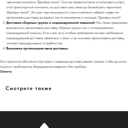
терминала компании "Деловые линии". Если вы предпочитаете использовать услуги
этой транспортной компании, мы доставим ваш заказ до ближайшего терминала
"Деловых линий". Это даст вам возможность самостоятельно забрать товар или
организовать доставку до вашего места назначения с помощью "Деловых линий".
Доставка сборным грузом и индивидуальной машиной:
Мы также предлагаем
возможность организовать доставку сборным грузом или с использованием
индивидуальной машины. Если у вас есть особые требования или вам необходима
индивидуальная доставка, свяжитесь с нами, и мы поможем организовать доставку,
соответствующую вашим потребностям.
Возможна организация авиа доставки.
Мы стремимся обеспечить быструю и надежную доставку вашего заказа, чтобы вы могли
получить необходимое оборудование вовремя и без проблем.
Оплата
Смотрите также