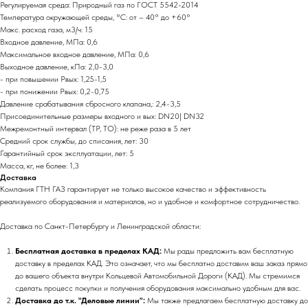
Регулируемая среда: Природный газ по ГОСТ 5542-2014
Температура окружающей среды, °C: от – 40° до +60°
Макс. расход газа, м3/ч: 15
Входное давление, МПа: 0,6
Максимальное входное давление, МПа: 0,6
Выходное давление, кПа: 2,0-3,0
- при повышении Рвых: 1,25-1,5
- при понижении Рвых: 0,2-0,75
Давление срабатывания сбросного клапана,: 2,4-3,5
Присоединительные размеры входного и вых: DN20| DN32
Межремонтный интервал (ТР, ТО): не реже раза в 5 лет
Средний срок службы, до списания, лет: 30
Гарантийный срок эксплуатации, лет: 5
Масса, кг, не более: 1,3
Доставка
Компания ГТН ГАЗ гарантирует не только высокое качество и эффективность
реализуемого оборудования и материалов, но и удобное и комфортное сотрудничество.
Доставка по Санкт-Петербургу и Ленинградской области:
Бесплатная доставка в пределах КАД:
Мы рады предложить вам бесплатную
доставку в пределах КАД. Это означает, что мы бесплатно доставим ваш заказ прямо
до вашего объекта внутри Кольцевой Автомобильной Дороги (КАД). Мы стремимся
сделать процесс покупки и получения оборудования максимально удобным для вас.
Доставка до т.к. "Деловые линии":
Мы также предлагаем бесплатную доставку до