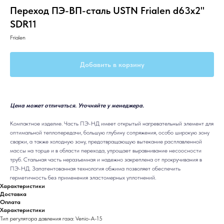
Переход ПЭ-ВП-сталь USTN Frialen d63x2''
SDR11
Frialen
Добавить в корзину
Цена может отличаться. Уточняйте у менеджера.
Компактное изделие. Часть ПЭ-НД имеет открытый нагревательный элемент для
оптимальной теплопередачи, большую глубину сопряжения, особо широкую зону
сварки, а также холодную зону, предотвращающую вытекание расплавленной
массы на торце и в области перехoда, упрощает выравнивание несоосности
труб. Стальная часть неразъемная и надежно закреплена от прокручивания в
ПЭ-НД. Запатентованная технология обжима позволяет обеспечить
герметичность без применения эластомерных уплотнений.
Характеристики
Доставка
Оплата
Характеристики
Тип регулятора давления газа: Venio-A-15