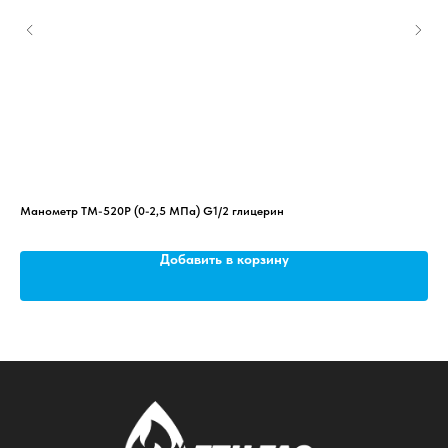
Манометр ТМ-520Р (0-2,5 МПа) G1/2 глицерин
Спе
Добавить в корзину