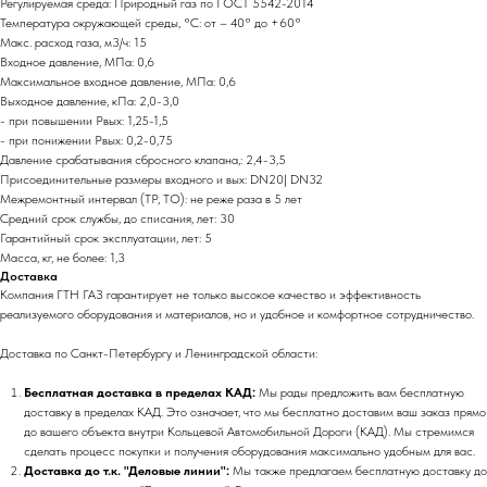
Регулируемая среда: Природный газ по ГОСТ 5542-2014
Температура окружающей среды, °C: от – 40° до +60°
Макс. расход газа, м3/ч: 15
Входное давление, МПа: 0,6
Максимальное входное давление, МПа: 0,6
Выходное давление, кПа: 2,0-3,0
- при повышении Рвых: 1,25-1,5
- при понижении Рвых: 0,2-0,75
Давление срабатывания сбросного клапана,: 2,4-3,5
Присоединительные размеры входного и вых: DN20| DN32
Межремонтный интервал (ТР, ТО): не реже раза в 5 лет
Средний срок службы, до списания, лет: 30
Гарантийный срок эксплуатации, лет: 5
Масса, кг, не более: 1,3
Доставка
Компания ГТН ГАЗ гарантирует не только высокое качество и эффективность
реализуемого оборудования и материалов, но и удобное и комфортное сотрудничество.
Доставка по Санкт-Петербургу и Ленинградской области:
Бесплатная доставка в пределах КАД:
Мы рады предложить вам бесплатную
доставку в пределах КАД. Это означает, что мы бесплатно доставим ваш заказ прямо
до вашего объекта внутри Кольцевой Автомобильной Дороги (КАД). Мы стремимся
сделать процесс покупки и получения оборудования максимально удобным для вас.
Доставка до т.к. "Деловые линии":
Мы также предлагаем бесплатную доставку до