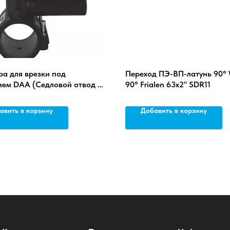
а для врезки под
Переход ПЭ-ВП-латунь 90°
ием DAA (Седловой отвод -
90° Frialen 63x2'' SDR11
) Frialen d110x50x50 SDR11
авить в корзину
Добавить в корзину