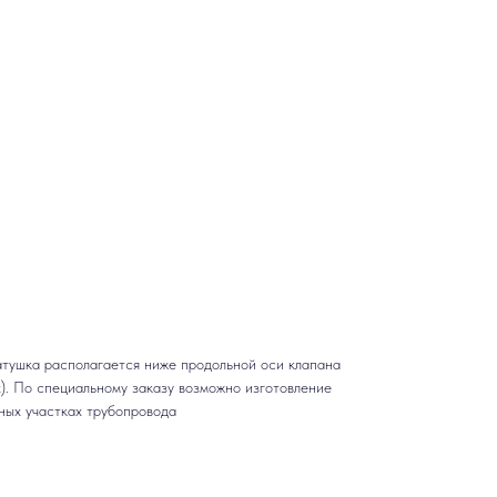
катушка располагается ниже продольной оси клапана
х). По специальному заказу возможно изготовление
ных участках трубопровода