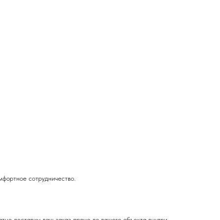
омфортное сотрудничество.
тно доставим ваш заказ прямо до вашего объекта внутри