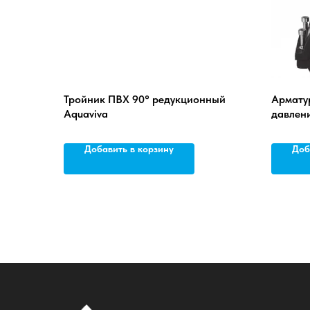
Тройник ПВХ 90° редукционный
Арматур
Aquaviva
давлен
Седелка
Добавить в корзину
Доб