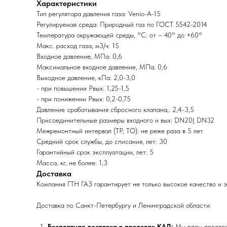
Характеристики
Тип регулятора давления газа: Venio-A-15
Регулируемая среда: Природный газ по ГОСТ 5542-2014
Температура окружающей среды, °C: от – 40° до +60°
Макс. расход газа, м3/ч: 15
Входное давление, МПа: 0,6
Максимальное входное давление, МПа: 0,6
Выходное давление, кПа: 2,0-3,0
- при повышении Рвых: 1,25-1,5
- при понижении Рвых: 0,2-0,75
Давление срабатывания сбросного клапана,: 2,4-3,5
Присоединительные размеры входного и вых: DN20| DN32
Межремонтный интервал (ТР, ТО): не реже раза в 5 лет
Средний срок службы, до списания, лет: 30
Гарантийный срок эксплуатации, лет: 5
Масса, кг, не более: 1,3
Доставка
Компания ГТН ГАЗ гарантирует не только высокое качество и 
Доставка по Санкт-Петербургу и Ленинградской области:
Бесплатная доставка в пределах КАД:
Мы рады предложи