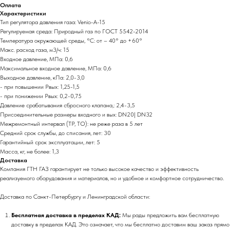
Оплата
Характеристики
Тип регулятора давления газа: Venio-A-15
Регулируемая среда: Природный газ по ГОСТ 5542-2014
Температура окружающей среды, °C: от – 40° до +60°
Макс. расход газа, м3/ч: 15
Входное давление, МПа: 0,6
Максимальное входное давление, МПа: 0,6
Выходное давление, кПа: 2,0-3,0
- при повышении Рвых: 1,25-1,5
- при понижении Рвых: 0,2-0,75
Давление срабатывания сбросного клапана,: 2,4-3,5
Присоединительные размеры входного и вых: DN20| DN32
Межремонтный интервал (ТР, ТО): не реже раза в 5 лет
Средний срок службы, до списания, лет: 30
Гарантийный срок эксплуатации, лет: 5
Масса, кг, не более: 1,3
Доставка
Компания ГТН ГАЗ гарантирует не только высокое качество и эффективность
реализуемого оборудования и материалов, но и удобное и комфортное сотрудничество.
Доставка по Санкт-Петербургу и Ленинградской области:
Бесплатная доставка в пределах КАД:
Мы рады предложить вам бесплатную
доставку в пределах КАД. Это означает, что мы бесплатно доставим ваш заказ прямо