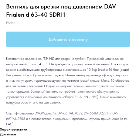
Вентиль для врезки под давлением DAV
Frialen d 63-40 SDR11
Frialen
Добавить в корзину
Компактное изделие из ПЭ-НД для сварки с трубой. Приводной шпиндель из
легированной стали 1.4305. Не требуется дополнительной изоляции. Служит для
врезки в действующие трубопроводы с давлением до 10 бар (газ) и 16 бар (вода)
без утечек и без образования стружки. Имеет интегрированную фрезу с верхним
и нижним упором, перемещающуюся по металлической гильзе. Макс. 10 оборотов
для открытия - закрытия. Открытый нагревательный элемент для оптимальной
теплопередачи. Запорный вентиль не требует технического обслуживания,
управляется с помощью монтажного набора (FRIALEN - EBS). Длина выходного
патрубка рассчитана на две сварки.
Сертифицировано DVGW, рег. Nr. DV-6611AU7039, DV-6611AU2254 и DV-
6611AU2255 и в соответствие с нормами и правилами страны применения (в т.ч.
ЕАС).
Характеристики
Доставка