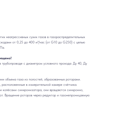
гих неагрессивных сухих газов в газораспределительных
асходами от 0,25 до 400 м³/час (от G10 до G250) с целью
МПа.
рещено!
в трубопроводе с диаметром условного прохода: Ду 40, Ду
ии объема газа из полостей, образованных роторами.
, расположенные в измерительной камере счётчика.
ми колёсами синхронизатора, они вращаются синхронно,
рот. Вращение роторов через редуктор и газонепроницаемую