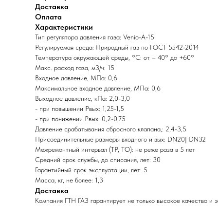
Доставка
Оплата
Характеристики
Тип регулятора давления газа: Venio-A-15
Регулируемая среда: Природный газ по ГОСТ 5542-2014
Температура окружающей среды, °C: от – 40° до +60°
Макс. расход газа, м3/ч: 15
Входное давление, МПа: 0,6
Максимальное входное давление, МПа: 0,6
Выходное давление, кПа: 2,0-3,0
- при повышении Рвых: 1,25-1,5
- при понижении Рвых: 0,2-0,75
Давление срабатывания сбросного клапана,: 2,4-3,5
Присоединительные размеры входного и вых: DN20| DN32
Межремонтный интервал (ТР, ТО): не реже раза в 5 лет
Средний срок службы, до списания, лет: 30
Гарантийный срок эксплуатации, лет: 5
Масса, кг, не более: 1,3
Доставка
Компания ГТН ГАЗ гарантирует не только высокое качество и 