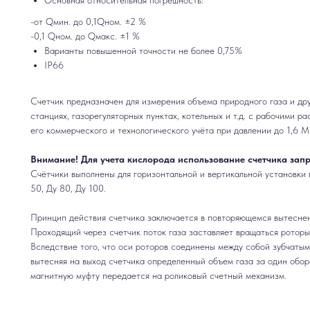
Основная относительная погрешность:
-от Qмин. до 0,1Qном. ±2 %
-0,1 Qном. до Qмакс. ±1 %
Варианты повышенной точности не более 0,75%
IP66
Счетчик предназначен для измерения объема природного газа и дру
станциях, газорегуляторных пунктах, котельных и т.д. с рабочими р
его коммерческого и технологического учёта при давлении до 1,6 
Внимание! Для учета кислорода использование счетчика зап
Счётчики выполнены для горизонтальной и вертикальной установки 
50, Ду 80, Ду 100.
Принцип действия счетчика заключается в повторяющемся вытеснен
Проходящий через счетчик поток газа заставляет вращаться роторы
Вследствие того, что оси роторов соединены между собой зубчаты
вытесняя на выход счетчика определенный объем газа за один обо
магнитную муфту передается на роликовый счетный механизм.