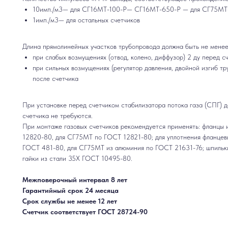
10имп./м3— для СГ16МТ-100-Р— СГ16МТ-650-Р — для СГ75МТ
1имп./м3— для остальных счетчиков
Длина прямолинейных участков трубопровода должна быть не менее
при слабых возмущениях (отвод, колено, диффузор) 2 ду перед сч
при сильных возмущениях (регулятор давления, двойной изгиб тр
после счетчика
При установке перед счетчиком стабилизатора потока газа (СПГ) 
счетчика не требуются.
При монтаже газовых счетчиков рекомендуется применять: фланц
12820-80, для СГ75МТ по ГОСТ 12821-80; для уплотнения фланце
ГОСТ 481-80, для СГ75МТ из алюминия по ГОСТ 21631-76; шпильки
гайки из стали 35Х ГОСТ 10495-80.
Межповерочный интервал 8 лет
Гарантийный срок 24 месяца
Срок службы не менее 12 лет
Счетчик соответствует ГОСТ 28724-90