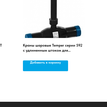
T
Краны шаровые Temper серии 592
с удлиненным штоком для
бесканальной прокладки с
изоляцией весьма усиленного типа
Добавить в корзину
«Protegol»