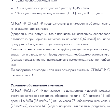
с диапазоном расходов 1:30
± 1 % - в диапазоне раcходов от Qmax до 0,05 Qmax
± 2 % - в диапазоне раcходов менее 0,05 Qmax до 0,03 Qmax
СГ16МТ-Р, СГ75МТ-Р предназначены для измерения объема плавно
многокомпонентных газов
(природный газ, попутный газ с парциальным давлением сероводород
плотностью при нормальных условиях не менее 0,67 кг/м3) при исп
предприятий и для учета при коммерческих операциях.
Счетчик может устанавливаться в трубопроводе как горизонтально, 
вверх, так и сверху вниз. Перед счетчиком необходимо устанавлива
(размер твердых частиц, находящихся в измеряемом газе, по наиб
мм).
По габаритно-присоединительным размерам счетчики СГ16МТ-Р, С
счетчики типа СГ.
Условное обозначение счетчиков.
СГ16МТ‑РиСГ75МТ‑Р при заказе и в документации другой продукци
счетчика, которое состоит из обозначения типа—СГ, символа 16, 
среды 1,6 МПа (16 кгс/см2 ) или символа 75, обозначающего макс
(75кгс/см2), символа МТ (модернизированный счетный редуктор), м