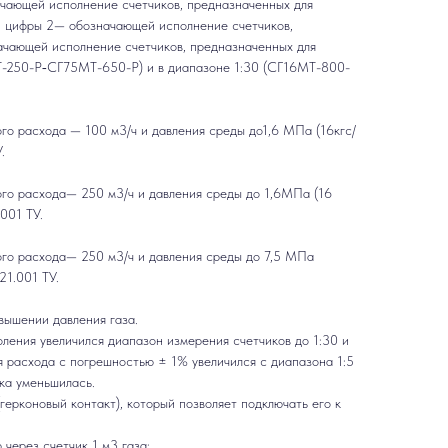
чающей исполнение счетчиков, предназначенных для
ли цифры 2— обозначающей исполнение счетчиков,
начающей исполнение счетчиков, предназначенных для
-250-Р‑СГ75МТ-650-Р) и в диапазоне 1:30 (СГ16МТ-800-
го расхода — 100 м3/ч и давления среды до1,6 МПа (16кгс/
.
го расхода— 250 м3/ч и давления среды до 1,6МПа (16
001 ТУ.
ого расхода— 250 м3/ч и давления среды до 7,5 МПа
21.001 ТУ.
вышении давления газа.
ления увеличился диапазон измерения счетчиков до 1:30 и
 расхода с погрешностью ± 1% увеличился с диапазона 1:5
ика уменьшилась.
ерконовый контакт), который позволяет подключать его к
через счетчик 1 м3 газа: