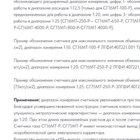
обозначающего расширенный диапазон измерения, цифры 1- обозна
работы в диапазоне расходов 1:12,5 (только для СГ16МТ-100-Р), и
предназначенных для работы в диапазоне 1:20, или цифры 3- обоз
работы в диапазоне 1:25 (СГ16МТ‑250‑Р— СГ16МТ-650-Р, СГ75МТ
Р‑СГ16МТ-4000-Р, СГ75МТ‑800‑Р‑СГ75МТ-4000-Р).
Пример обозначения счетчика для максимального значения объемно
см2), диапазон измерения 1:10: СГ16МТ-100-Р ЛГФИ.407221.001 ТУ
Пример обозначения счетчика для максимального значения объемно
кгс/см2), диапазон измерения 1:20: СГ16МТ-250-Р-2 ЛГФИ.407221.
Пример обозначения счетчика для максимального значения объемн
(75кгс/см2), диапазон измерения 1:25: СГ75МТ-250-Р-3ЛГФИ.4072
Примечание:
диапазон измерения счетчиков увеличивается при по
Благодаря усовершенствованной конструкции счетчиков нового поко
улучшились метрологические характеристики — диапазон измерения
до 1:20. При этом длина прямолинейных участков до и после счетч
Счетчики газа СГ16МТ-Р, СГ75МТ-Р имеют низкочастотный выход (г
искробезопасной цепи электронного корректора.
Количество импульсов «НЧ» выхода, соответствующее прохождению 