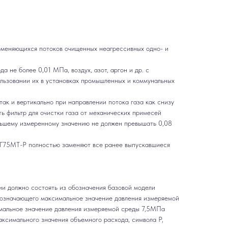
меняющихся потоков очищенных неагрессивных одно- и
а не более 0,01 МПа, воздух, азот, аргон и др. с
ользовании их в установках промышленных и коммунальных
так и вертикально при направлении потока газа как снизу
ть фильтр для очистки газа от механических примесей
ольшему измеренному значению не должен превышать 0,08
Г75МТ-Р полностью заменяют все ранее выпускавшиеся
и должно состоять из обозначения базовой модели
обозначающего максимальное значение давления измеряемой
имальное значение давления измеряемой среды 7,5МПа
аксимального значения объемного расхода, символа Р,