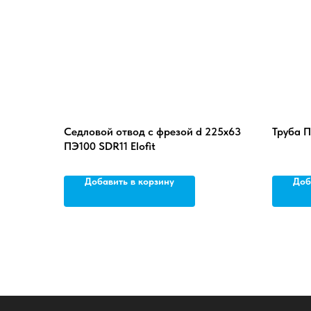
Седловой отвод с фрезой d 225х63
Труба П
ПЭ100 SDR11 Elofit
Добавить в корзину
Доб