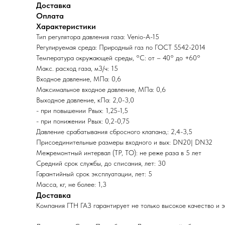
Доставка
Оплата
Характеристики
Тип регулятора давления газа: Venio-A-15
Регулируемая среда: Природный газ по ГОСТ 5542-2014
Температура окружающей среды, °C: от – 40° до +60°
Макс. расход газа, м3/ч: 15
Входное давление, МПа: 0,6
Максимальное входное давление, МПа: 0,6
Выходное давление, кПа: 2,0-3,0
- при повышении Рвых: 1,25-1,5
- при понижении Рвых: 0,2-0,75
Давление срабатывания сбросного клапана,: 2,4-3,5
Присоединительные размеры входного и вых: DN20| DN32
Межремонтный интервал (ТР, ТО): не реже раза в 5 лет
Средний срок службы, до списания, лет: 30
Гарантийный срок эксплуатации, лет: 5
Масса, кг, не более: 1,3
Доставка
Компания ГТН ГАЗ гарантирует не только высокое качество и 