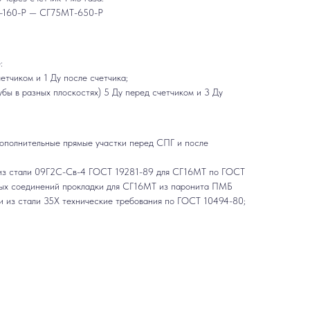
-160-Р — СГ75МТ-650-Р
:
етчиком и 1 Ду после счетчика;
убы в разных плоскостях) 5 Ду перед счетчиком и 3 Ду
дополнительные прямые участки перед СПГ и после
ы из стали 09Г2С-Св-4 ГОСТ 19281-89 для СГ16МТ по ГОСТ
вых соединений прокладки для СГ16МТ из паронита ПМБ
 из стали 35Х технические требования по ГОСТ 10494-80;