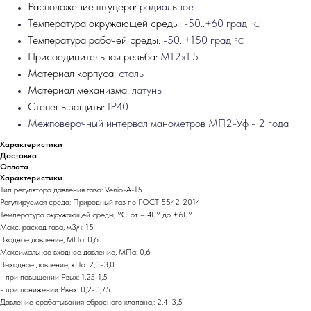
Расположение штуцера:
радиальное
Температура окружающей среды:
-50..+60 град
°С
Температура рабочей среды:
-50..+150 град
°С
Присоединительная резьба:
М12х1.5
Материал корпуса:
сталь
Материал механизма:
латунь
Степень защиты:
IP40
Межповерочный интервал манометров МП2-Уф - 2 года
Характеристики
Доставка
Оплата
Характеристики
Тип регулятора давления газа: Venio-A-15
Регулируемая среда: Природный газ по ГОСТ 5542-2014
Температура окружающей среды, °C: от – 40° до +60°
Макс. расход газа, м3/ч: 15
Входное давление, МПа: 0,6
Максимальное входное давление, МПа: 0,6
Выходное давление, кПа: 2,0-3,0
- при повышении Рвых: 1,25-1,5
- при понижении Рвых: 0,2-0,75
Давление срабатывания сбросного клапана,: 2,4-3,5