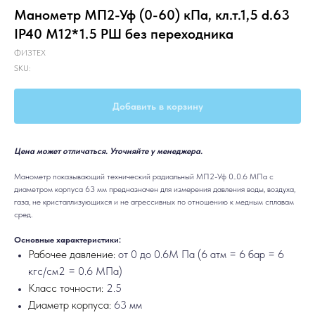
Манометр МП2-Уф (0-60) кПа, кл.т.1,5 d.63
IP40 M12*1.5 РШ без переходника
ФИЗТЕХ
SKU:
Добавить в корзину
Цена может отличаться. Уточняйте у менеджера.
Манометр показывающий технический радиальный МП2-Уф 0..0.6 МПа с
диаметром корпуса 63 мм предназначен для измерения давления воды, воздуха,
газа, не кристаллизующихся и не агрессивных по отношению к медным сплавам
сред.
Основные характеристики:
Рабочее давление:
от 0 до 0.6М Па (6 атм = 6 бар = 6
кгс/см2 = 0.6 МПа)
Класс точности:
2.5
Диаметр корпуса:
63 мм