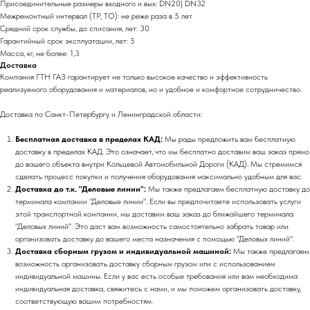
Присоединительные размеры входного и вых: DN20| DN32
Межремонтный интервал (ТР, ТО): не реже раза в 5 лет
Средний срок службы, до списания, лет: 30
Гарантийный срок эксплуатации, лет: 5
Масса, кг, не более: 1,3
Доставка
Компания ГТН ГАЗ гарантирует не только высокое качество и эффективность
реализуемого оборудования и материалов, но и удобное и комфортное сотрудничество.
Доставка по Санкт-Петербургу и Ленинградской области:
Бесплатная доставка в пределах КАД:
Мы рады предложить вам бесплатную
доставку в пределах КАД. Это означает, что мы бесплатно доставим ваш заказ прямо
до вашего объекта внутри Кольцевой Автомобильной Дороги (КАД). Мы стремимся
сделать процесс покупки и получения оборудования максимально удобным для вас.
Доставка до т.к. "Деловые линии":
Мы также предлагаем бесплатную доставку до
терминала компании "Деловые линии". Если вы предпочитаете использовать услуги
этой транспортной компании, мы доставим ваш заказ до ближайшего терминала
"Деловых линий". Это даст вам возможность самостоятельно забрать товар или
организовать доставку до вашего места назначения с помощью "Деловых линий".
Доставка сборным грузом и индивидуальной машиной:
Мы также предлагаем
возможность организовать доставку сборным грузом или с использованием
индивидуальной машины. Если у вас есть особые требования или вам необходима
индивидуальная доставка, свяжитесь с нами, и мы поможем организовать доставку,
соответствующую вашим потребностям.