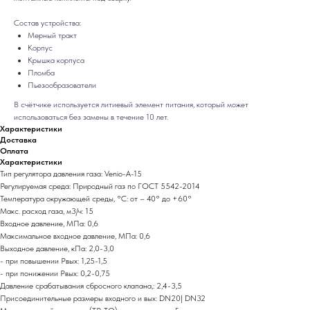
Состав устройства:
Мерный тракт
Корпус
Крышка корпуса
Пломба
Пьезообразователи
В счётчике используется литиевый элемент питания, который может
использоваться без замены в течение 10 лет.
Характеристики
Доставка
Оплата
Характеристики
Тип регулятора давления газа: Venio-A-15
Регулируемая среда: Природный газ по ГОСТ 5542-2014
Температура окружающей среды, °C: от – 40° до +60°
Макс. расход газа, м3/ч: 15
Входное давление, МПа: 0,6
Максимальное входное давление, МПа: 0,6
Выходное давление, кПа: 2,0-3,0
- при повышении Рвых: 1,25-1,5
- при понижении Рвых: 0,2-0,75
Давление срабатывания сбросного клапана,: 2,4-3,5
Присоединительные размеры входного и вых: DN20| DN32