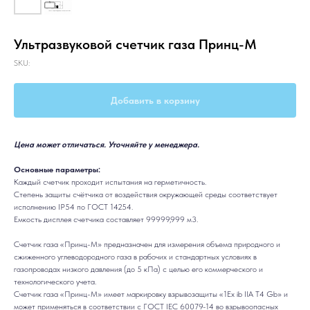
Ультразвуковой счетчик газа Принц-М
SKU:
Добавить в корзину
Цена может отличаться. Уточняйте у менеджера.
Основные параметры:
Каждый счетчик проходит испытания на герметичность.
Степень защиты счётчика от воздействия окружающей среды соответствует
исполнению IP54 по ГОСТ 14254.
Емкость дисплея счетчика составляет 99999,999 м3.
Счетчик газа «Принц-М» предназначен для измерения объема природного и
сжиженного углеводородного газа в рабочих и стандартных условиях в
газопроводах низкого давления (до 5 кПа) с целью его коммерческого и
технологического учета.
Счетчик газа «Принц-М» имеет маркировку взрывозащиты «1Ex ib IIA T4 Gb» и
может применяться в соответствии с ГОСТ IEC 60079-14 во взрывоопасных