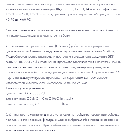
зонах помещений и наружных установок, в которых возможно образование
взрывоопасных смесей категории IIА, групп Т1, Т2, Т3, Т4 по классификации
ГОСТ 30852.11, ГОСТ 30852.5, при температуре окружающей среды от минус
40 ºС до +60 ºС.
Счетчик также может использоваться в составе узлов учета газа на объектах
жилищно-коммунального хозяйства и в быту.
Оптический интерфейс счетчика (ИК-порт) работает в инфракрасном
диапазоне волн. Счетчик поддерживает протокол верхнего уровня Modbus.
Подробное описание реализации протокола приводится в документе БКГН
5002.00.00.000 ИС1 «Реализация протокола Modbus в счетчике газа «Принц».
Счетчик может выдавать по своему оптическому интерфейсу импульсы
пропорционально объему газа, прошедшего через счетчик. Переключение ИК-
порта на выдачу импульсов производится сервисным центром завода-
изготовителя. Длительность импульсов не менее 25 мкс.
Цена импульса равняется:
для счетчика G1,6 …………0,1 л
для счетчиков G2,5; G4; G6; G10; G16 ………1 л
для счетчиков G25; G40 …………………… .. 10 л
Счётчик прост в монтаже: для его установки не требуются сварочные работы,
прямые участки, газовые фильтры и можно выбрать любое позиционирование
относительно горизонта. При необходимости можно заказать дополнительные
монтажные комплекты под сварку.