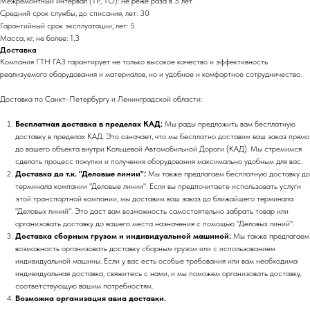
Межремонтный интервал (ТР, ТО): не реже раза в 5 лет
Средний срок службы, до списания, лет: 30
Гарантийный срок эксплуатации, лет: 5
Масса, кг, не более: 1,3
Доставка
Компания ГТН ГАЗ гарантирует не только высокое качество и эффективность
реализуемого оборудования и материалов, но и удобное и комфортное сотрудничество.
Доставка по Санкт-Петербургу и Ленинградской области:
Бесплатная доставка в пределах КАД:
Мы рады предложить вам бесплатную
доставку в пределах КАД. Это означает, что мы бесплатно доставим ваш заказ прямо
до вашего объекта внутри Кольцевой Автомобильной Дороги (КАД). Мы стремимся
сделать процесс покупки и получения оборудования максимально удобным для вас.
Доставка до т.к. "Деловые линии":
Мы также предлагаем бесплатную доставку до
терминала компании "Деловые линии". Если вы предпочитаете использовать услуги
этой транспортной компании, мы доставим ваш заказ до ближайшего терминала
"Деловых линий". Это даст вам возможность самостоятельно забрать товар или
организовать доставку до вашего места назначения с помощью "Деловых линий".
Доставка сборным грузом и индивидуальной машиной:
Мы также предлагаем
возможность организовать доставку сборным грузом или с использованием
индивидуальной машины. Если у вас есть особые требования или вам необходима
индивидуальная доставка, свяжитесь с нами, и мы поможем организовать доставку,
соответствующую вашим потребностям.
Возможна организация авиа доставки.