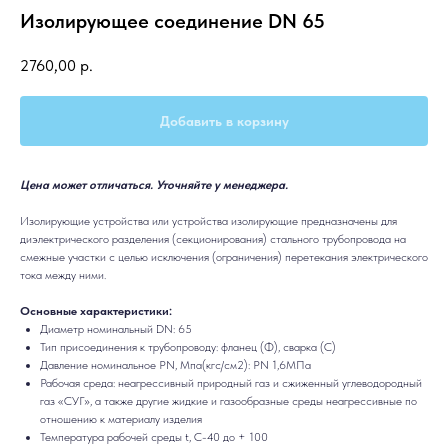
Изолирующее соединение DN 65
2760,00
р.
Добавить в корзину
Цена может отличаться. Уточняйте у менеджера.
Изолирующие устройства или устройства изолирующие предназначены для
диэлектрического разделения (секционирования) стального трубопровода на
смежные участки с целью исключения (ограничения) перетекания электрического
тока между ними.
Основные характеристики:
Диаметр номинальный DN: 65
Тип присоединения к трубопроводу: фланец (Ф), сварка (С)
Давление номинальное PN, Мпа(кгс/см2): PN 1,6МПа
Рабочая среда: неагрессивный природный газ и сжиженный углеводородный
газ «СУГ», а также другие жидкие и газообразные среды неагрессивные по
отношению к материалу изделия
Температура рабочей среды t, С-40 до + 100