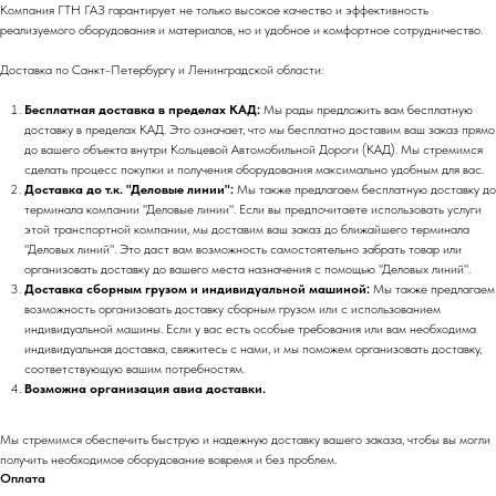
Компания ГТН ГАЗ гарантирует не только высокое качество и эффективность
реализуемого оборудования и материалов, но и удобное и комфортное сотрудничество.
Доставка по Санкт-Петербургу и Ленинградской области:
Бесплатная доставка в пределах КАД:
Мы рады предложить вам бесплатную
доставку в пределах КАД. Это означает, что мы бесплатно доставим ваш заказ прямо
до вашего объекта внутри Кольцевой Автомобильной Дороги (КАД). Мы стремимся
сделать процесс покупки и получения оборудования максимально удобным для вас.
Доставка до т.к. "Деловые линии":
Мы также предлагаем бесплатную доставку до
терминала компании "Деловые линии". Если вы предпочитаете использовать услуги
этой транспортной компании, мы доставим ваш заказ до ближайшего терминала
"Деловых линий". Это даст вам возможность самостоятельно забрать товар или
организовать доставку до вашего места назначения с помощью "Деловых линий".
Доставка сборным грузом и индивидуальной машиной:
Мы также предлагаем
возможность организовать доставку сборным грузом или с использованием
индивидуальной машины. Если у вас есть особые требования или вам необходима
индивидуальная доставка, свяжитесь с нами, и мы поможем организовать доставку,
соответствующую вашим потребностям.
Возможна организация авиа доставки.
Мы стремимся обеспечить быструю и надежную доставку вашего заказа, чтобы вы могли
получить необходимое оборудование вовремя и без проблем.
Оплата