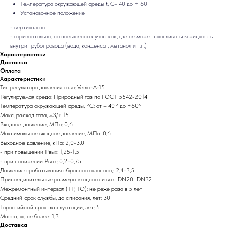
Температура окружающей среды t, С- 40 до + 60
Установочное положение
- вертикально
- горизонтально, на повышенных участках, где не может скапливаться жидкость
внутри трубопровода (вода, конденсат, метанол и т.п.)
Характеристики
Доставка
Оплата
Характеристики
Тип регулятора давления газа: Venio-A-15
Регулируемая среда: Природный газ по ГОСТ 5542-2014
Температура окружающей среды, °C: от – 40° до +60°
Макс. расход газа, м3/ч: 15
Входное давление, МПа: 0,6
Максимальное входное давление, МПа: 0,6
Выходное давление, кПа: 2,0-3,0
- при повышении Рвых: 1,25-1,5
- при понижении Рвых: 0,2-0,75
Давление срабатывания сбросного клапана,: 2,4-3,5
Присоединительные размеры входного и вых: DN20| DN32
Межремонтный интервал (ТР, ТО): не реже раза в 5 лет
Средний срок службы, до списания, лет: 30
Гарантийный срок эксплуатации, лет: 5
Масса, кг, не более: 1,3
Доставка